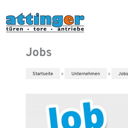
Zum
Inhalt
springen
Jobs
Startseite
»
Unternehmen
»
Job