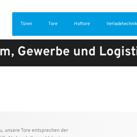
Türen
Tore
Hoftore
Verladetechni
eim, Gewerbe und Logist
u, unsere Tore entsprechen der